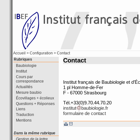
Accueil
>
Configuration
> Contact
Contact
Rubriques
Baubiologie
Institut
Cours par
correspondance
Institut français de Baubiologie et d’É
Actualités
1 pl Homme-de-Fer
F - 67000 Strasbourg
Mesure baubio
Écovillages + écolieux
Tél.+33(0)9.70.44.70.20
Questions + Réponses
institut
baubiologie.fr
Liens
formulaire de contact
Traduction
Mentions
Dans la même rubrique
Gestion de la lettre