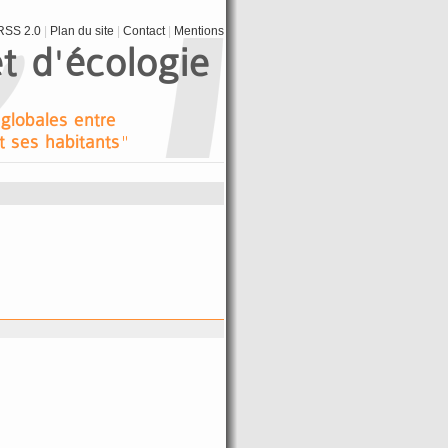
SS 2.0
|
Plan du site
|
Contact
|
Mentions