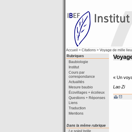
Accueil
>
Citations
> Voyage de mille lie
Voyage
Rubriques
Baubiologie
Institut
Cours par
correspondance
« Un voya
Actualités
Lao Zi
Mesure baubio
Écovillages + écolieux
Questions + Réponses
Liens
Traduction
Mentions
Dans la même rubrique
Le soleil brille