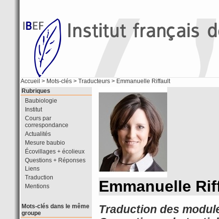
Accueil
> Mots-clés > Traducteurs > Emmanuelle Riffault
Rubriques
Baubiologie
Institut
Cours par
correspondance
Actualités
Mesure baubio
Écovillages + écolieux
Questions + Réponses
Liens
Traduction
Emmanuelle Riff
Mentions
Mots-clés dans le même
Traduction des modules 
groupe