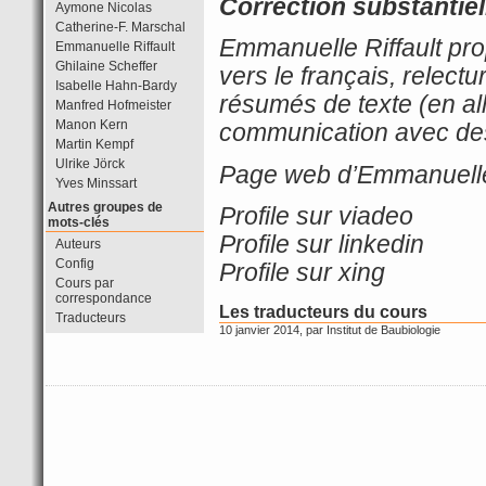
Correction substantiel
Aymone Nicolas
Catherine-F. Marschal
Emmanuelle Riffault pro
Emmanuelle Riffault
Ghilaine Scheffer
vers le français, relect
Isabelle Hahn-Bardy
résumés de texte (en all
Manfred Hofmeister
Manon Kern
communication avec des
Martin Kempf
Ulrike Jörck
Page web d’Emmanuelle
Yves Minssart
Autres groupes de
Profile sur viadeo
mots-clés
Profile sur linkedin
Auteurs
Config
Profile sur xing
Cours par
correspondance
Les traducteurs du cours
Traducteurs
10 janvier 2014, par
Institut de Baubiologie