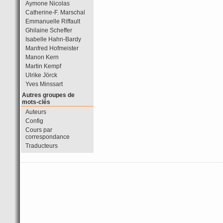
Aymone Nicolas
Catherine-F. Marschal
Emmanuelle Riffault
Ghilaine Scheffer
Isabelle Hahn-Bardy
Manfred Hofmeister
Manon Kern
Martin Kempf
Ulrike Jörck
Yves Minssart
Autres groupes de
mots-clés
Auteurs
Config
Cours par
correspondance
Traducteurs